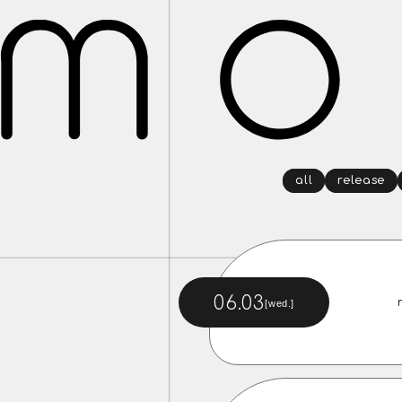
all
release
06.03
[wed.]