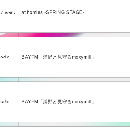
at homies -SPRING STAGE-
e / event
BAYFM「浦野と見守るmoxymill」
radio
OK
BAYFM「浦野と見守るmoxymill」
radio