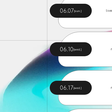
06.07
liv
[sun.]
06.10
[wed.]
06.17
[wed.]