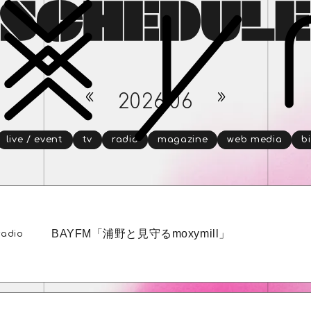
2026
.06
live / event
tv
radio
magazine
web media
b
BAYFM「浦野と見守るmoxymill」
radio