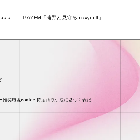
BAYFM「浦野と見守るmoxymill」
radio
て
ー
推奨環境
contact
特定商取引法に基づく表記