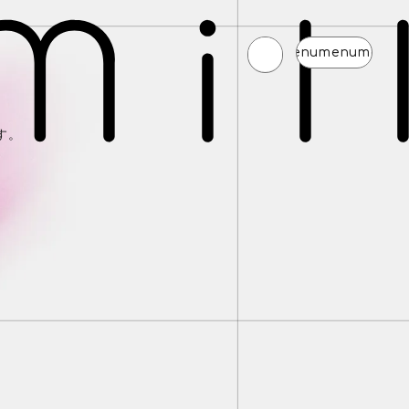
d
menu
menu
menu
menu
menu
m
。
す。
news
schedule
profile
video
discography
mail magazine
official store
home
join
login
blog
movie
photo
special